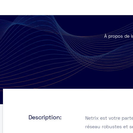
À propos de l
Description:
Netrix est votre part
réseau robustes et s