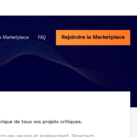
Rejoindre la Marketplace
a Marketplace
FAQ
rique de tous vos projets critiques.
uctures neutre et indépendant, Sipartech